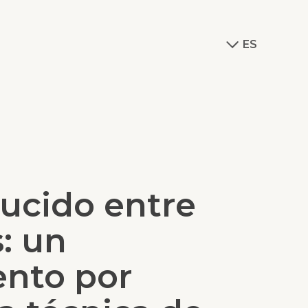
ES
ucido entre
s: un
ento por