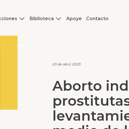
cciones
Biblioteca
Apoye
Contacto
J.REP
20 de abril, 2023
Aborto ind
prostituta
levantami