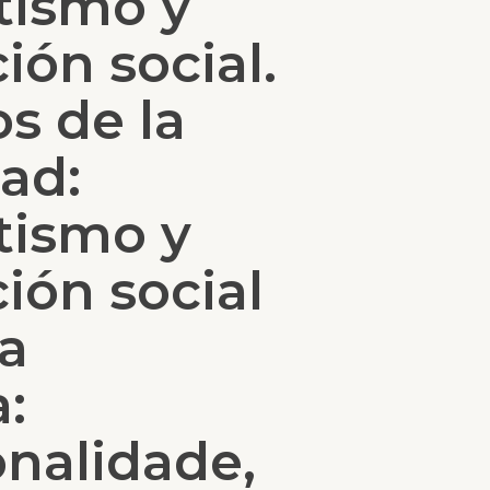
tismo y
ón social.
os de la
ad:
tismo y
ión social
a
:
onalidade,