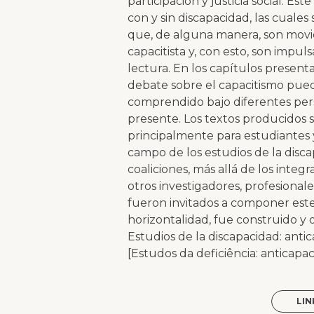
participación y justicia social. E
con y sin discapacidad, las cuales
que, de alguna manera, son movid
capacitista y, con esto, son impul
lectura. En los capítulos presen
debate sobre el capacitismo pued
comprendido bajo diferentes per
presente. Los textos producidos 
principalmente para estudiantes 
campo de los estudios de la disca
coaliciones, más allá de los int
otros investigadores, profesionale
fueron invitados a componer este 
horizontalidad, fue construido y
Estudios de la discapacidad: anti
[Estudos da deficiência: anticapa
LIN