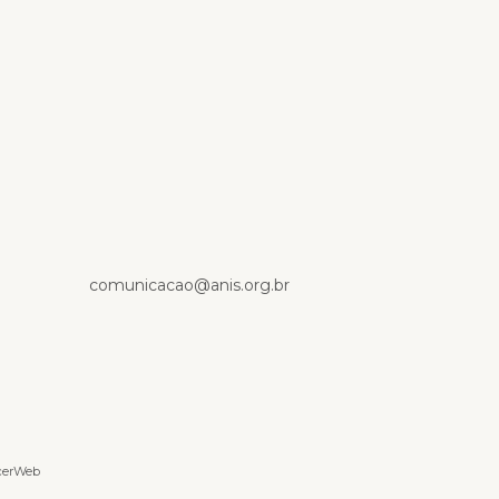
p
comunicacao@anis.org.br
cerWeb