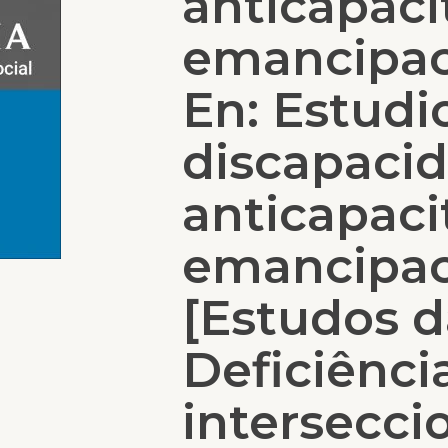
anticapaci
emancipaci
En: Estudi
discapacid
anticapaci
emancipac
[Estudos d
Deficiência
intersecci