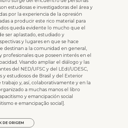
ste libro surge del encuentro de personas
 son estudiosas e investigadoras del área y
as por la experiencia de la opresión
sadas a producir este rico material para
tados queda evidente lo mucho que el
e ser aplastado, estudiado y
spectivas y lugares en que se hace
se destinan a la comunidad en general,
y profesionales que poseen interés en el
pacidad. Visando ampliar el diálogo y las
egrantes del NED/UFSC y del LEdI/UDESC,
s y estudiosos de Brasil y del Exterior
trabajo y, así, colaborativamente y en la
 organizado a muchas manos el libro
capacitismo y emancipación social
citismo e emancipação social].
K DE ORIGEM