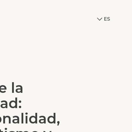
ES
e la
ad:
onalidad,