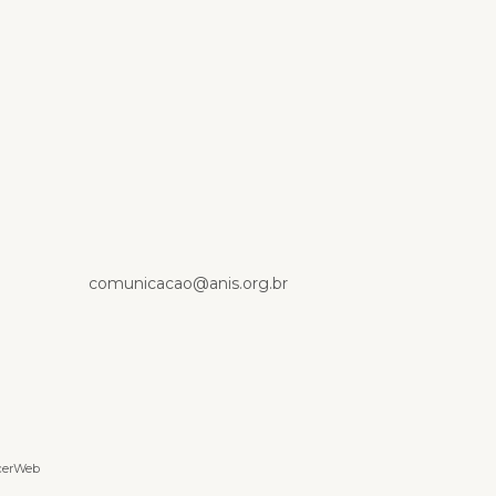
p
comunicacao@anis.org.br
cerWeb