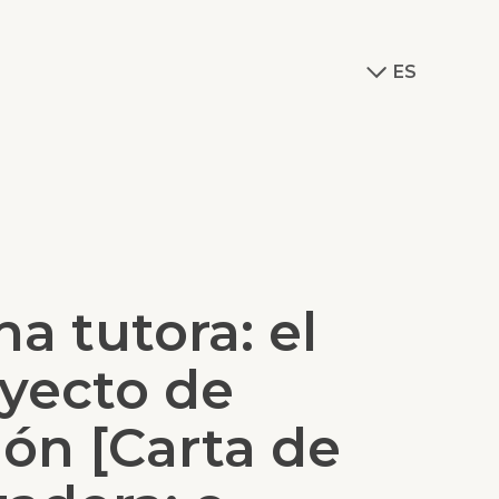
ES
a tutora: el
yecto de
ión [Carta de