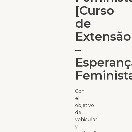
[Curso
de
Extensão
–
Esperanç
Feminista
Con
el
objetivo
de
vehicular
y