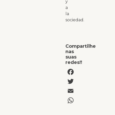
y
a
la
sociedad.
Compartilhe
nas
suas
redes!!
Facebook
Twitter
Email
WhatsAp