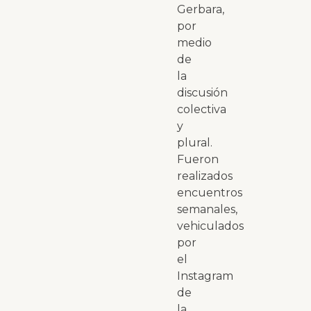
Gerbara,
por
medio
de
la
discusión
colectiva
y
plural.
Fueron
realizados
encuentros
semanales,
vehiculados
por
el
Instagram
de
la